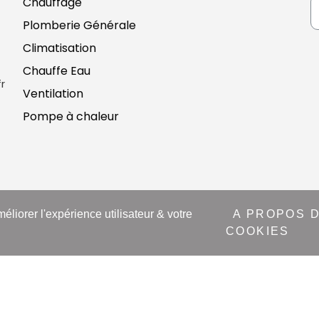
Chauffage
Plomberie Générale
Climatisation
Chauffe Eau
r
Ventilation
Pompe à chaleur
méliorer l'expérience utilisateur & votre
A PROPOS 
 -
Mentions légales
-
Cookies
-
CGV
Création Art'Com Burea
COOKIES