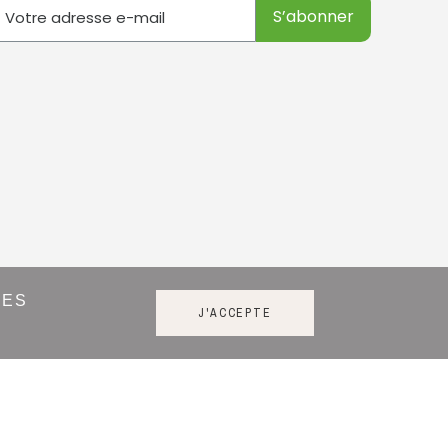
S’abonner
DES
utique
J'ACCEPTE