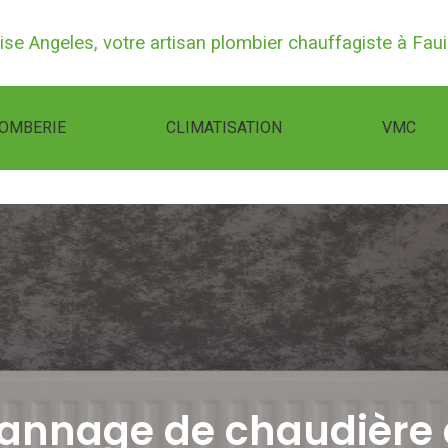
rise Angeles, votre artisan plombier chauffagiste à Fauil
OMBERIE
CLIMATISATION
VMC
épannage de chaudière 